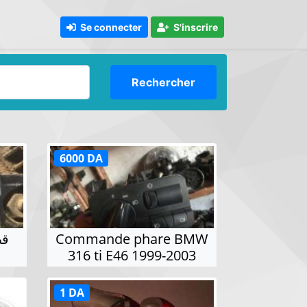
Se connecter
S'inscrire
Rechercher
6000 DA
قط
Commande phare BMW
316 ti E46 1999-2003
1 DA