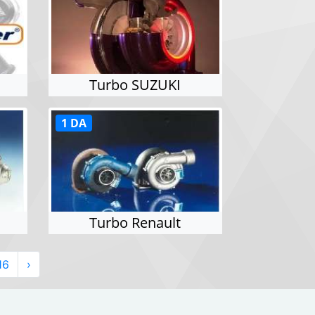
T
Turbo SUZUKI
1 DA
Turbo Renault
16
›