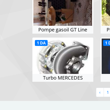
Pompe gasoil GT Line
P
1 DA
1 
Turbo MERCEDES
‹
1