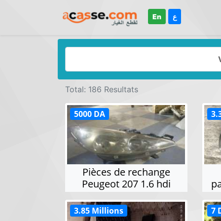
En
ع
Total: 186 Resultats
5000 DA
3.
Pièces de rechange
Peugeot 207 1.6 hdi
pa
3.85 Millions
7 