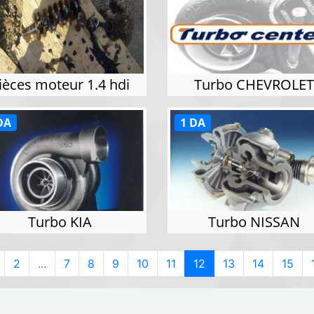
ièces moteur 1.4 hdi
Turbo CHEVROLE
DA
1 DA
Turbo KIA
Turbo NISSAN
2
...
7
8
9
10
11
12
13
14
15