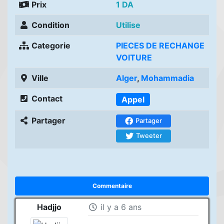
Prix
1 DA
Condition
Utilise
Categorie
PIECES DE RECHANGE
VOITURE
Ville
Alger
,
Mohammadia
Contact
Appel
Partager
Partager
Tweeter
Commentaire
Hadjjo
il y a 6 ans