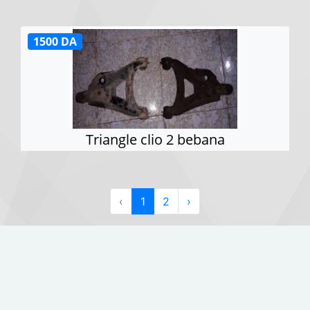
1500 DA
Triangle clio 2 bebana
‹
1
2
›