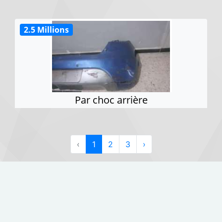
2.5 Millions
Par choc arrière
‹
1
2
3
›