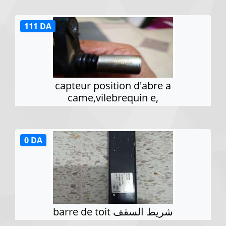
111 DA
capteur position d'abre a
came,vilebrequin e,
0 DA
barre de toit شريط السقف