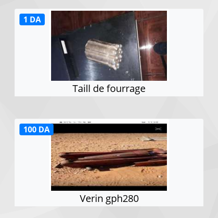
1 DA
Taill de fourrage
100 DA
Verin gph280