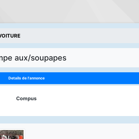
VOITURE
pe aux/soupapes
Details de l'annonce
Compus