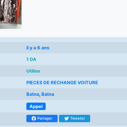
il y a 6 ans
1 DA
Utilise
PIECES DE RECHANGE VOITURE
Batna
,
Batna
Appel
Partager
Tweeter