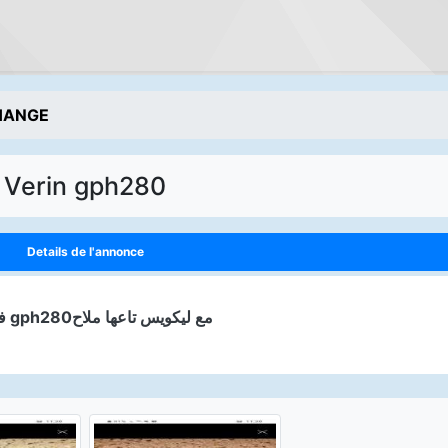
HANGE
Verin gph280
Details de l'annonce
فيرا تاع gph280مع ليكويس تاعها ملاح