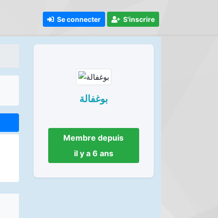
Se connecter
S'inscrire
بوغفالة
Membre depuis
il y a 6 ans