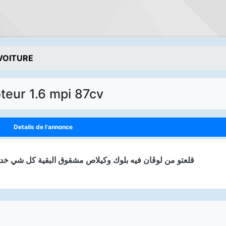
VOITURE
teur 1.6 mpi 87cv
Details de l'annonce
عندي موتار 6mpi 8v 87cv قلعتو من لوڨان فيه بلوك وكيلاص مشقوق البقية كل شي خدام