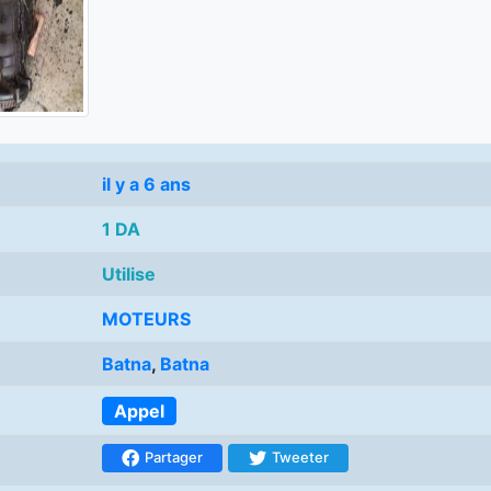
il y a 6 ans
1 DA
Utilise
MOTEURS
Batna
,
Batna
Appel
Partager
Tweeter