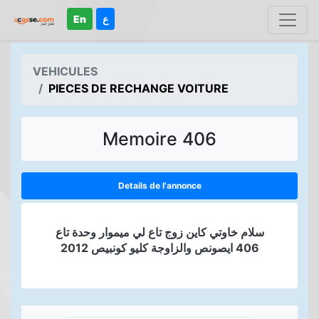
En
ع
VEHICULES
PIECES DE RECHANGE VOITURE
Memoire 406
Details de l'annonce
سلام خاوتي كاين زوج تاع لي ميموار وحدة تاع
406 ايصونص والزاوجة كليو كونبيص 2012