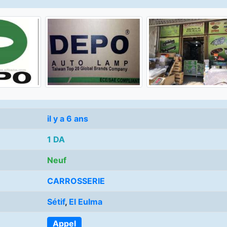
il y a 6 ans
1 DA
Neuf
CARROSSERIE
Sétif
,
El Eulma
Appel