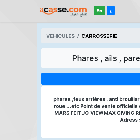
En
ع
VEHICULES
CARROSSERIE
Phares , ails , par
phares ,feux arrières , anti brouill
roue ...etc Point de vente offic
MARS FEITUO VIEWMAX GIVING RET
Adress 