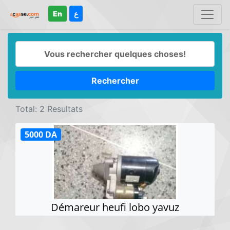
En
ع
Rechercher
Total: 2 Resultats
5000 DA
Démareur heufi lobo yavuz