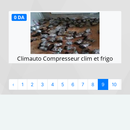
0 DA
Climauto Compresseur clim et frigo
‹
1
2
3
4
5
6
7
8
9
10
›