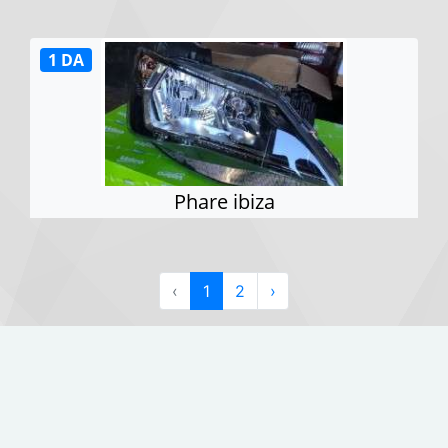
1 DA
Phare ibiza
‹
1
2
›