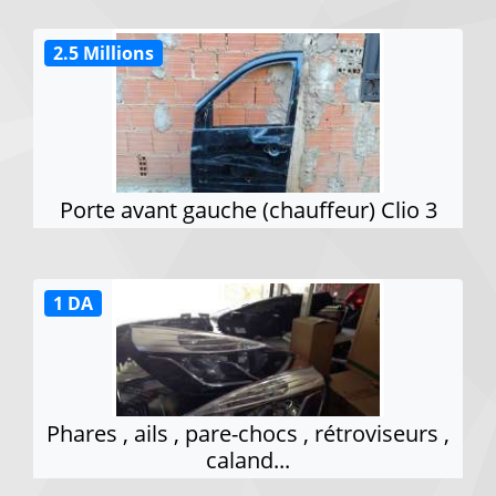
2.5 Millions
Porte avant gauche (chauffeur) Clio 3
1 DA
Phares , ails , pare-chocs , rétroviseurs ,
caland...